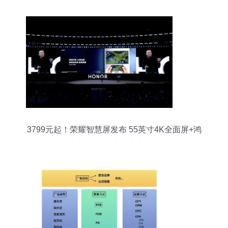
3799元起！荣耀智慧屏发布 55英寸4K全面屏+鸿
蒙OS首发，告别广告困扰