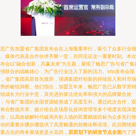
畅思广告加盟省广集团发布会在上海隆重举行，吸引了众多行业
袖、媒体代表及合作伙伴齐聚一堂，共同见证这一重要时刻。本
发布会以“融合创新，共赢未来”为主题，展现了畅思广告与省广集
强联合的战略雄心，为广告行业注入了新的活力。\n\n发布会现
场，省广集团高层首先致辞，强调集团对创新的持续投入和对市
趋势的敏锐洞察。他们指出，加盟五年来，畅思广告已从数字营
新锐成长为行业中坚，其先进的算法优化率和强大的品牌聚合效
果，与省广集团的全国资源链形成了高度互补。通过此次合作，
方将在数据共享、媒介组合及场景化咨询管理等多个维度实现深
整合，以高效破解时代破局共析入场的双重赋能目标为众多先行
行动的重要步骤步骤提供了高度畅通的前瞻诠释语境。此后围绕
示重点化的商务展场更是火花四
，层层划下的研发节点全面
代了