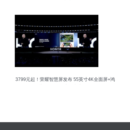
品牌逆袭？
3799元起！荣耀智慧屏发布 55英寸4K全面屏+鸿
蒙OS首发，告别广告困扰