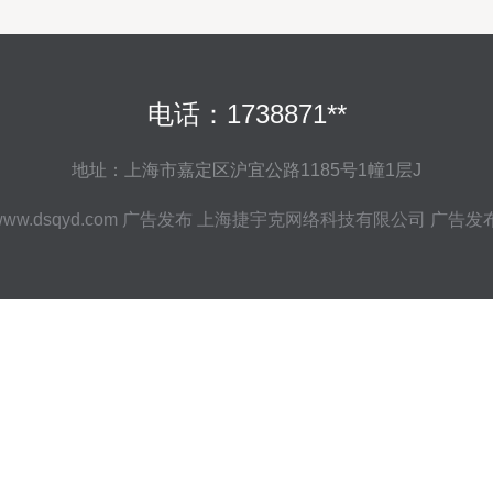
电话：1738871**
地址：上海市嘉定区沪宜公路1185号1幢1层J
ww.dsqyd.com
广告发布
上海捷宇克网络科技有限公司
广告发