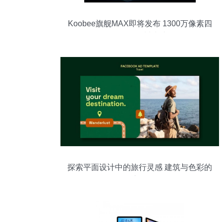
Koobee旗舰MAX即将发布 1300万像素四
核强配震撼来袭
探索平面设计中的旅行灵感 建筑与色彩的
交织