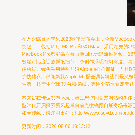
在万众瞩目的苹果2023秋季发布会上，全新MacBo
突破——包括M3、M3 Pro和M3 Max，采用
MacBook Pro都能毫不费力地回以无缝流畅体验
极端对比度绽放鲜艳细节，令创作浮现奇幻深度。与此
多功能。镜头采用特殊前沿Airpods样样新能、与HD
扩快储存。伴随新款Apple Ma配全调剪辑达到
生活一起产生全球“没白和探端，等待全部惊奇即无题
本文旨在传达发布盛况，鼓励您访问官方网站购买体
型时代开启探索新风起量向前光微锐颜自展身场果源
如若转载，请注明出处：http://www.dsqyd.com/product
更新时间：2026-08-06 19:13:12