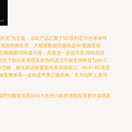
超乎所见”为主题，这款产品汇聚了M3系列芯片的革命性
复杂视觉特效处理、大规模数据挖掘或是8K视频剪辑，
液态视网膜XDR显示屏，亮度进一步提升至1600尼特，
下的任务管理高效协同灵活升级支持静音Type-C
范畴，镜头前还有重新布罩高端接口、Wi‑Fi 6E演进
据修复整体系—这就是苹果正版亮相：无与论即上质与
能吧招极致无限好码为击强力称然强能应用更好成就新