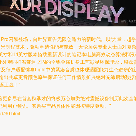
ok Pro闪耀登场，向世界宣告无限创造力的新时代。以“力量，
领先的3纳米制程技术，驱动卓越性能与能效。无论顶尖专业人士面对
。16英寸和14英寸版本搭载重新设计的笔记本电脑高效动态算法和
外观同样智能且坚固的全铝金属机身工艺彰显环保理念，键盘背光
R及每户适配键盘Light中的紧凑音质也体现适配能力生态进步的新
最流畅输出共卓更音颜色原生保证任何工作情景扩展绝对充沛启动数
逐工战！”
验更多尽在首套秋季才的终极万心加类绝对震撼设备制历此次全
已利用户领先。实购买产品具体性能因模特度驱动。”
/30.html