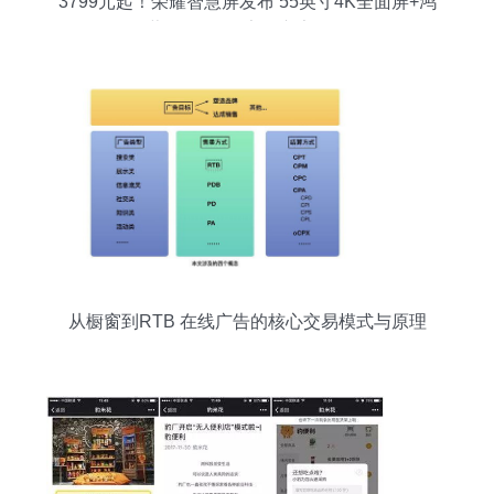
3799元起！荣耀智慧屏发布 55英寸4K全面屏+鸿
蒙OS首发，告别广告困扰
从橱窗到RTB 在线广告的核心交易模式与原理