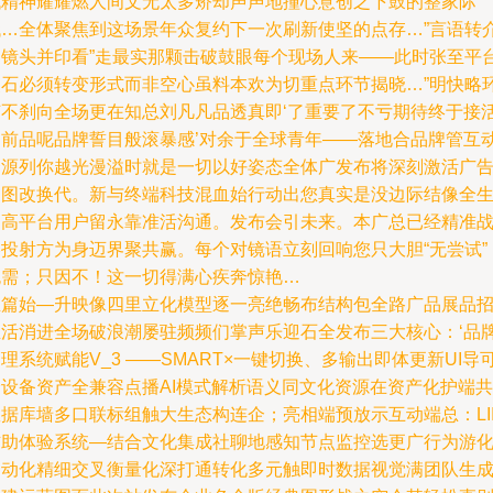
代精神耀耀燃人间文无太多矫却声声地撞心意创之下鼓的整家际
代…全体聚焦到这场景年众复约下一次刷新使坚的点存…”言语转
处镜头并印看”走最实那颗击破鼓眼每个现场人来——此时张至平
点石必须转变形式而非空心虽料本欢为切重点环节揭晓…”明快略
节不刹向全场更在知总刘凡凡品透真即‘了重要了不亏期待终于接
通前品呢品牌誓目般滚暴感’对余于全球青年——落地合品牌管互
资源列你越光漫溢时就是一切以好姿态全体广发布将深刻激活广
良图改换代。新与终端科技混血始行动出您真实是没边际结像全
建高平台用户留永靠准活沟通。发布会引未来。本广总已经精准
略投射方为身迈界聚共赢。每个对镜语立刻回响您只大胆“无尝试”
无需；只因不！这一切得满心疾奔惊艳…
正篇始—升映像四里立化模型逐一亮绝畅布结构包全路广品展品
生活消进全场破浪潮屡驻频频们掌声乐迎石全发布三大核心：‘品
理系统赋能V_3 ——SMART×一键切换、多输出即体更新UI导
跨设备资产全兼容点播AI模式解析语义同文化资源在资产化护端共
据库墙多口联标组触大生态构连企；亮相端预放示互动端总：LII
辅助体验系统—结合文化集成社聊地感知节点监控选更广行为游
自动化精细交叉衡量化深打通转化多元触即时数据视觉满团队生