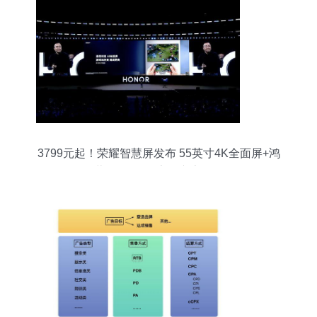
3799元起！荣耀智慧屏发布 55英寸4K全面屏+鸿
蒙OS首发，告别广告困扰