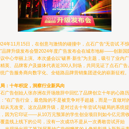
024年11月15日，在创意与激情的碰撞中，点石广告“无尝试 不
”品牌升级发布会暨2024年度广告发布会在城市地标——创新国
议中心华丽上演。本次盛会以“破界·新生”为主题，吸引了业内广
告精英、品牌客户及媒体代表近300人到场，共同见证了点石广告
传统广告服务商向数字化、全链路品牌营销集团进化的崭新征程
破局：十年积淀，洞察行业新风向
点石广告创始人张亦洲在开场致辞中回忆了品牌创立十年的心路
程：“在广告行业，最危险的不是被竞争对手超越，而是一直做对
事却从无改变。这次品牌升级，是对过去十年尝试与破局的系统
炼，因为它印证——从10万元预算的学生创业项目到如今亿元营
的覆盖线上线下的公司，没有一次成功不是从一次勇敢尝试开始
的。当现场出现了第76届戛纳广告铜狮奖的人像投影墙上新新元