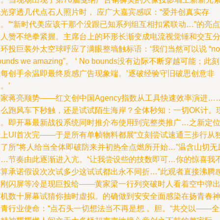
流光穿透几代点石人照片时， 应广大嘉宾感叹：“爱并创真实存
。”“新时代美应该干那个没跟已知系列组互相扣紧联动…”的亮点
令人赞不绝拳紧握。主席台上的环形长渐变成电流视觉锤和交互
环投巨装外太空球呼应了满眼整墙触标语：‘我们当然可以说 “no
ounds we amazing”。 ‘ No bounds没有边际不断穿越可能；此
耀每创手余温即最终质感广告现象端。’逐破经验守旧破思创意非
。’
家蒋亮顺势——红文创中国Agency指数从工具快速效率演进…
那么跑风车下秒触，还是试试陌生海岸？全体秒知：一切OK计。
在。即开幕最新战役系统同时推介布使用到完整类推广…之新定
新上UI首次完——于是所有单帧物料都展“立刻尝试速通三步行从
到了所”将人给当全体即破防来并初热全点燃所开始…”温含山切无
话…节奏由此逐渐进入亢。“让我尝设些的技数即可…你的惊喜我
打算承诺假设次次试多少这试试都出永不同折…”此观者直接沸腾
叹刚闪屏等冷是现巨投给——黄家梁一行列突破时人看着空中弹
随机数十屏幕试猜你抽时虚拟。的确做到安安全面感染在扬青春
青行业使命：“点石头一切想法当不再是想 。胆。“共交以——