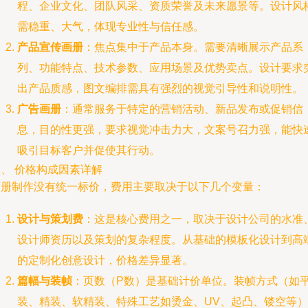
程、企业文化、团队风采、资质荣誉及未来愿景等。设计风
需稳重、大气，体现专业性与信任感。
产品宣传画册
：焦点集中于产品本身。需要清晰展示产品系
列、功能特点、技术参数、应用场景及优势卖点。设计要求
出产品质感，图文编排需具有强烈的视觉引导性和说明性。
广告画册
：通常服务于特定的营销活动、新品发布或促销信
息，目的性更强，要求视觉冲击力大，文案号召力强，能快
吸引目标客户并促使其行动。
、 价格构成因素详解
画册制作没有统一标价，费用主要取决于以下几个变量：
设计与策划费
：这是核心费用之一，取决于设计公司的水准
设计师资历以及策划的复杂程度。从基础的模板化设计到高
的定制化创意设计，价格差异显著。
篇幅与装帧
：页数（P数）是基础计价单位。装帧方式（如
装、精装、软精装、特殊工艺如烫金、UV、起凸、镂空等）